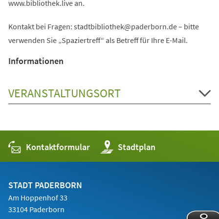
www.bibliothek.live an.
Kontakt bei Fragen:
stadtbibliothek
paderborn
de
– bitte
verwenden Sie „Spaziertreff“ als Betreff für Ihre E-Mail.
Informationen
VERANSTALTUNGSORT
Kontaktformular
(Öffnet
Stadtplan
in
einem
neuen
Tab)
STADT PADERBORN
Am Hoppenhof 33
33104 Paderborn