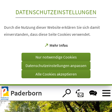
Inhalt anspringen
DATENSCHUTZEINSTELLUNGEN
Durch die Nutzung dieser Website erklären Sie sich damit
einverstanden, dass diese Seite Cookies verwendet.
(Öffnet
Mehr Infos
in
einem
Nur notwendige Cookies
neuen
Tab)
Datenschutzeinstellungen anpassen
Alle Cookies akzeptieren
Visuelle
Paderborn
Assistenzsoftware
öffnen.