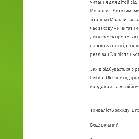
читання для дітей від 
Миколая. Читатимемо
тітоньки Мальви“ авт
час заходу ми читати
дізнаємося про те, як 
народжуються ідеї кни
реалізації, а після ць
Захід відбувається в р
Institut Ukraine підтр
кордоном через війну 
Тривалість заходу: 1 г
Вхід: вільний.