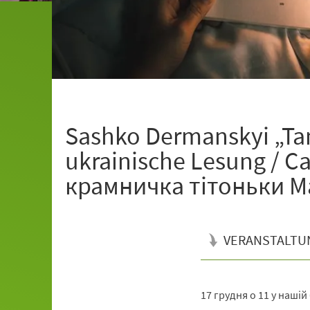
Sashko Dermanskyi „Ta
ukrainische Lesung / 
крамничка тітоньки Ма
VERANSTALTU
17 грудня о 11 у нашій
Veranstaltungsinformationen