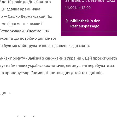
Samstag, 17. Dezember 2022
7 до 10 років до Дня Святого
11:00
bis
12:00
 „Різдвяна крамничка
ор — Сашко Дерманський.Під
Bibliothek in der
мемо фрагмент книжки і
Rathauspassage
її створювали. Зʼясуємо – як
жок та що потрібно для їхньої
ого будемо майструвати щось цікавеньке до свята.
амках проєкту «Валізка з книжками з України». Цей проєкт Goeth
имує найменших українських читачів, які змушені перебувати за
та пропонує україномовні книжки для дітей та підлітків.
одина.