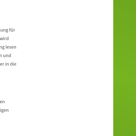
sung für
 wird
ng lesen
en und
r in die
ten
higen