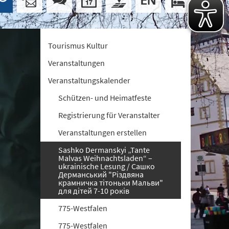
Tourismus Kultur
Veranstaltungen
Veranstaltungskalender
Schützen- und Heimatfeste
Registrierung für Veranstalter
Veranstaltungen erstellen
Sashko Dermanskyi „Tante
Malvas Weihnachtsladen“ –
ukrainische Lesung / Сашко
Дерманський "Різдвяна
крамничка тітоньки Мальви"
для дітей 7-10 років
775-Westfalen
775-Westfalen