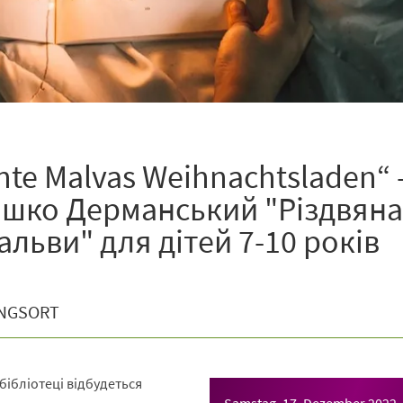
nte Malvas Weihnachtsladen“ 
Сашко Дерманський "Різдвян
льви" для дітей 7-10 років
NGSORT
 бібліотеці відбудеться