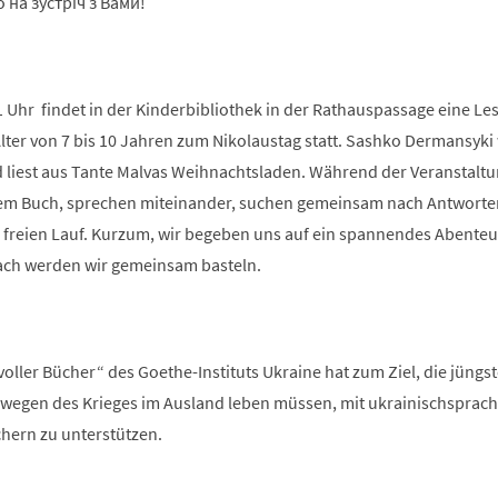
 на зустріч з Вами!
Uhr findet in der Kinderbibliothek in der Rathauspassage eine Le
lter von 7 bis 10 Jahren zum Nikolaustag statt. Sashko Dermansyki
d liest aus Tante Malvas Weihnachtsladen. Während der Veranstaltu
dem Buch, sprechen miteinander, suchen gemeinsam nach Antwort
 freien Lauf. Kurzum, wir begeben uns auf ein spannendes Abenteue
nach werden wir gemeinsam basteln.
 voller Bücher“ des Goethe-Instituts Ukraine hat zum Ziel, die jüngs
e wegen des Krieges im Ausland leben müssen, mit ukrainischsprac
hern zu unterstützen.