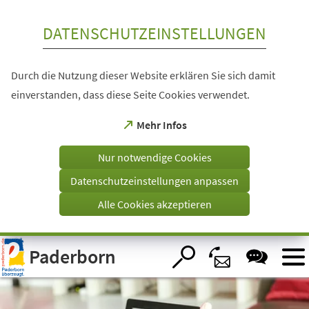
Inhalt anspringen
DATENSCHUTZEINSTELLUNGEN
Durch die Nutzung dieser Website erklären Sie sich damit
einverstanden, dass diese Seite Cookies verwendet.
(Öffnet
Mehr Infos
in
einem
Nur notwendige Cookies
neuen
Tab)
Datenschutzeinstellungen anpassen
Alle Cookies akzeptieren
Visuelle
Paderborn
Assistenzsoftware
öffnen.