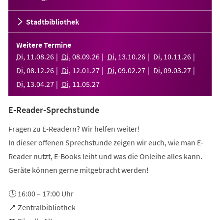
Stadtbibliothek
Weitere Termine
Di
,
11
.
08
.
26
Di
,
08
.
09
.
26
Di
,
13
.
10
.
26
Di
,
10
.
11
.
26
Di
,
08
.
12
.
26
Di
,
12
.
01
.
27
Di
,
09
.
02
.
27
Di
,
09
.
03
.
27
Di
,
13
.
04
.
27
Di
,
11
.
05
.
27
E-Reader-Sprechstunde
Fragen zu E-Readern? Wir helfen weiter!
In dieser offenen Sprechstunde zeigen wir euch, wie man E-
Reader nutzt, E-Books leiht und was die Onleihe alles kann.
Geräte können gerne mitgebracht werden!
🕓 16:00 – 17:00 Uhr
📍 Zentralbibliothek