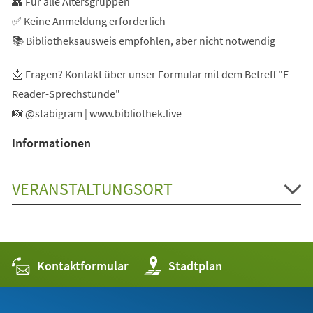
👥 Für alle Altersgruppen
✅ Keine Anmeldung erforderlich
📚 Bibliotheksausweis empfohlen, aber nicht notwendig
📩 Fragen? Kontakt über unser Formular mit dem Betreff "E-
Reader-Sprechstunde"
📸 @stabigram | www.bibliothek.live
Informationen
VERANSTALTUNGSORT
Kontaktformular
(Öffnet
Stadtplan
in
einem
neuen