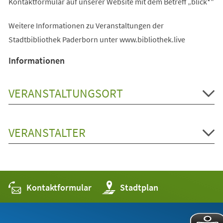
Kontaktformular auf unserer Website mit dem Betreff „blick*"
Weitere Informationen zu Veranstaltungen der
Stadtbibliothek Paderborn unter www.bibliothek.live
Informationen
VERANSTALTUNGSORT
VERANSTALTER
Kontaktformular
(Öffnet
Stadtplan
in
einem
neuen