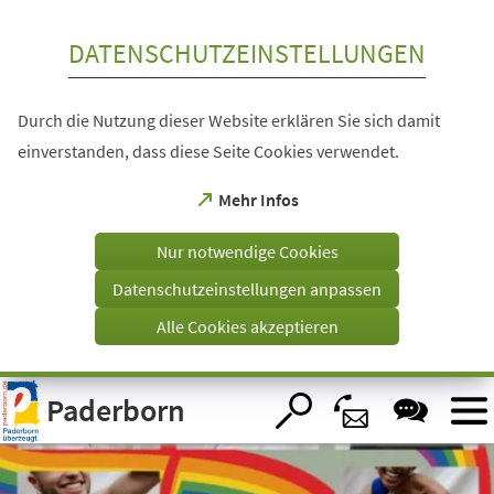
Inhalt anspringen
DATENSCHUTZEINSTELLUNGEN
Durch die Nutzung dieser Website erklären Sie sich damit
einverstanden, dass diese Seite Cookies verwendet.
(Öffnet
Mehr Infos
in
einem
Nur notwendige Cookies
neuen
Tab)
Datenschutzeinstellungen anpassen
Alle Cookies akzeptieren
Visuelle
Paderborn
Assistenzsoftware
öffnen.