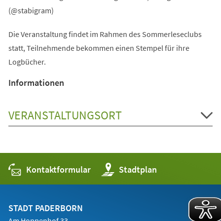
(@stabigram)
Die Veranstaltung findet im Rahmen des Sommerleseclubs
statt, Teilnehmende bekommen einen Stempel für ihre
Logbücher.
Informationen
VERANSTALTUNGSORT
Kontaktformular
(Öffnet
Stadtplan
in
einem
neuen
Tab)
STADT PADERBORN
Am Hoppenhof 33