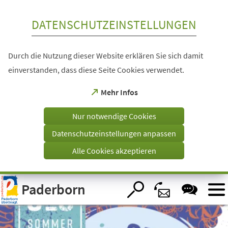
Inhalt anspringen
DATENSCHUTZEINSTELLUNGEN
Durch die Nutzung dieser Website erklären Sie sich damit
einverstanden, dass diese Seite Cookies verwendet.
(Öffnet
Mehr Infos
in
einem
Nur notwendige Cookies
neuen
Tab)
Datenschutzeinstellungen anpassen
Alle Cookies akzeptieren
Visuelle
Paderborn
Assistenzsoftware
öffnen.