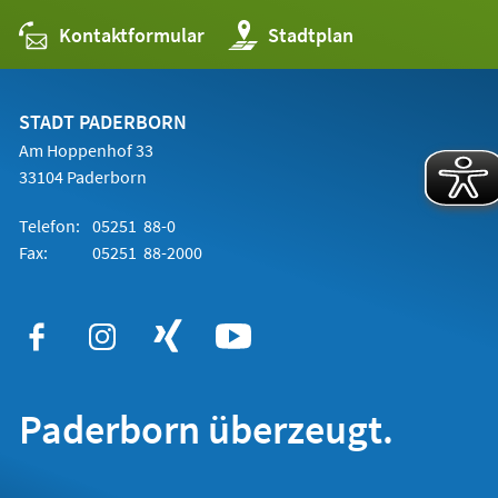
Kontaktformular
(Öffnet
Stadtplan
in
einem
neuen
Tab)
STADT PADERBORN
Am Hoppenhof 33
33104 Paderborn
Telefon:
05251 88-0
Fax:
05251 88-2000
Paderborn überzeugt.