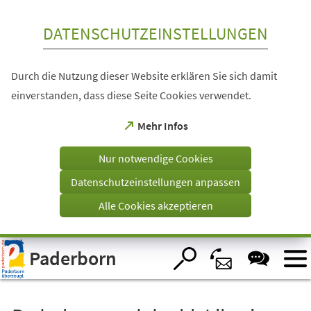
Inhalt anspringen
DATENSCHUTZEINSTELLUNGEN
Durch die Nutzung dieser Website erklären Sie sich damit
einverstanden, dass diese Seite Cookies verwendet.
(Öffnet
Mehr Infos
in
einem
Nur notwendige Cookies
neuen
Tab)
Datenschutzeinstellungen anpassen
Alle Cookies akzeptieren
Visuelle
Paderborn
Assistenzsoftware
öffnen.