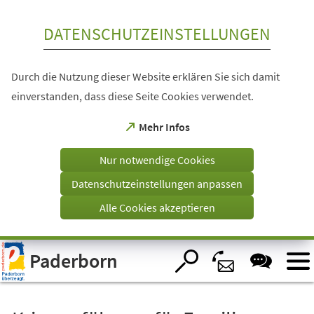
Inhalt anspringen
DATENSCHUTZEINSTELLUNGEN
Durch die Nutzung dieser Website erklären Sie sich damit
einverstanden, dass diese Seite Cookies verwendet.
(Öffnet
Mehr Infos
in
einem
Nur notwendige Cookies
neuen
Tab)
Datenschutzeinstellungen anpassen
Alle Cookies akzeptieren
Visuelle
Paderborn
Assistenzsoftware
öffnen.