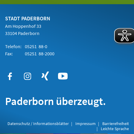
in
einem
neuen
Tab)
STADT PADERBORN
Am Hoppenhof 33
33104 Paderborn
Telefon:
05251 88-0
Fax:
05251 88-2000
Paderborn überzeugt.
Datenschutz / Informationsblätter
Impressum
Barrierefreiheit
Leichte Sprache