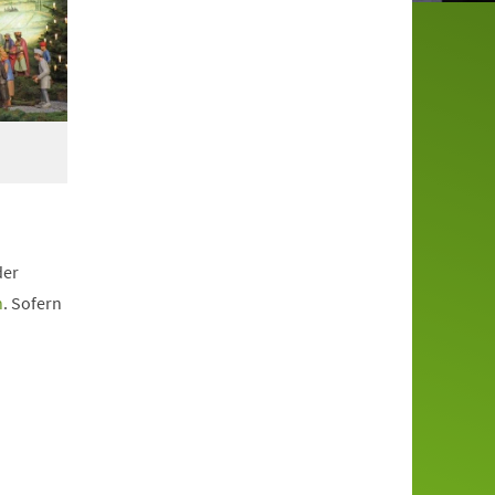
der
n
. Sofern