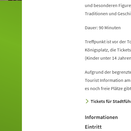
und besonderen Figure
Traditionen und Geschi
Dauer: 90 Minuten
Treffpunkt ist vor der 
Königsplatz, die Ticket
(Kinder unter 14 Jahren
Aufgrund der begrenzte
(Öffnet
Tourist Information am
in
es noch freie Plätze gi
einem
Tickets für Stadtfü
neuen
Tab)
Informationen
Eintritt