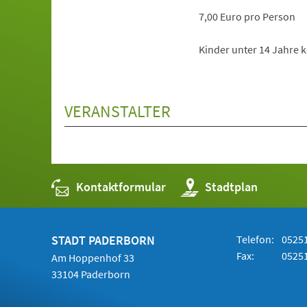
7,00 Euro pro Person
Kinder unter 14 Jahre k
VERANSTALTER
Kontaktformular
(Öffnet
Stadtplan
in
einem
neuen
Tab)
STADT PADERBORN
Telefon:
05251
Fax:
05251
Am Hoppenhof 33
33104 Paderborn