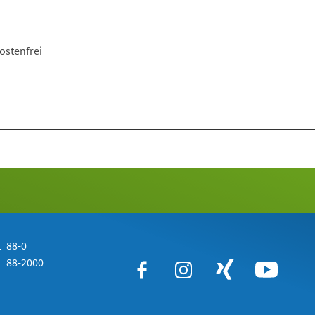
ostenfrei
 88-0
 88-2000