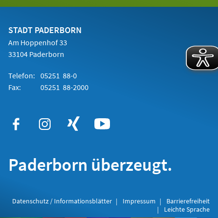
in
einem
neuen
Tab)
STADT PADERBORN
Am Hoppenhof 33
33104 Paderborn
Telefon:
05251 88-0
Fax:
05251 88-2000
Paderborn überzeugt.
Datenschutz / Informationsblätter
Impressum
Barrierefreiheit
Leichte Sprache