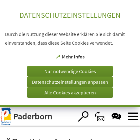
Inhalt anspringen
DATENSCHUTZEINSTELLUNGEN
Durch die Nutzung dieser Website erklären Sie sich damit
einverstanden, dass diese Seite Cookies verwendet.
(Öffnet
Mehr Infos
in
einem
Nur notwendige Cookies
neuen
Tab)
Datenschutzeinstellungen anpassen
Alle Cookies akzeptieren
Visuelle
Paderborn
Assistenzsoftware
öffnen.