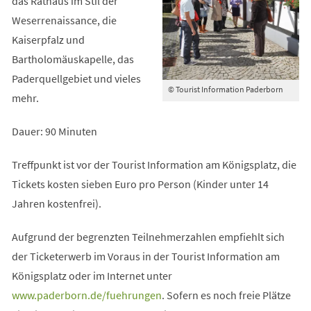
das Rathaus im Stil der
Weserrenaissance, die
Kaiserpfalz und
Bartholomäuskapelle, das
Paderquellgebiet und vieles
© Tourist Information Paderborn
mehr.
Dauer: 90 Minuten
Treffpunkt ist vor der Tourist Information am Königsplatz, die
Tickets kosten sieben Euro pro Person (Kinder unter 14
Jahren kostenfrei).
Aufgrund der begrenzten Teilnehmerzahlen empfiehlt sich
der Ticketerwerb im Voraus in der Tourist Information am
Königsplatz oder im Internet unter
(Öffnet
www.paderborn.de/fuehrungen
. Sofern es noch freie Plätze