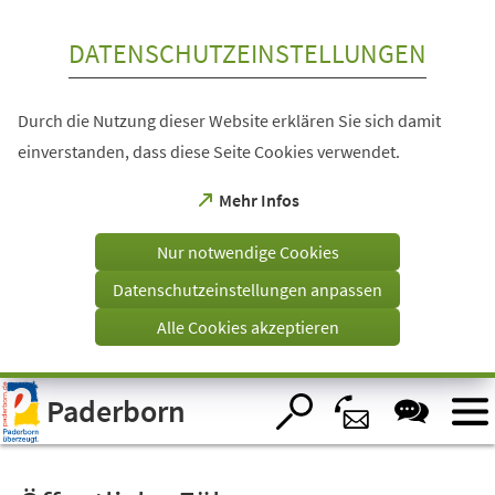
Inhalt anspringen
DATENSCHUTZEINSTELLUNGEN
Durch die Nutzung dieser Website erklären Sie sich damit
einverstanden, dass diese Seite Cookies verwendet.
(Öffnet
Mehr Infos
in
einem
Nur notwendige Cookies
neuen
Tab)
Datenschutzeinstellungen anpassen
Alle Cookies akzeptieren
Visuelle
Paderborn
Assistenzsoftware
öffnen.