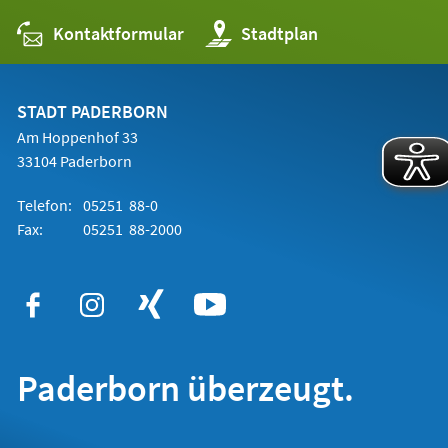
Kontaktformular
(Öffnet
Stadtplan
in
einem
neuen
Tab)
STADT PADERBORN
Am Hoppenhof 33
33104 Paderborn
Telefon:
05251 88-0
Fax:
05251 88-2000
Paderborn überzeugt.