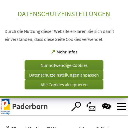
Inhalt anspringen
DATENSCHUTZEINSTELLUNGEN
Durch die Nutzung dieser Website erklären Sie sich damit
einverstanden, dass diese Seite Cookies verwendet.
(Öffnet
Mehr Infos
in
einem
Nur notwendige Cookies
neuen
Tab)
Datenschutzeinstellungen anpassen
Alle Cookies akzeptieren
Visuelle
Paderborn
Assistenzsoftware
öffnen.