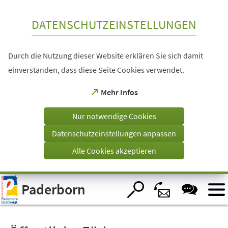
Inhalt anspringen
DATENSCHUTZEINSTELLUNGEN
Durch die Nutzung dieser Website erklären Sie sich damit
einverstanden, dass diese Seite Cookies verwendet.
(Öffnet
Mehr Infos
in
einem
Nur notwendige Cookies
neuen
Tab)
Datenschutzeinstellungen anpassen
Alle Cookies akzeptieren
Visuelle
Paderborn
Assistenzsoftware
öffnen.