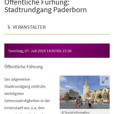
Öffentliche Fürhung:
Stadtrundgang Paderborn
VERANSTALTER
Veranstaltungsinformationen
Sonntag, 07. Juli 2024
14:00
bis
15:30
Öffentliche Führung
Der allgemeine
Stadtrundgang stellt die
wichtigsten
Sehenswürdigkeiten in der
Innenstadt vor, u.a. den
© Tourist Information