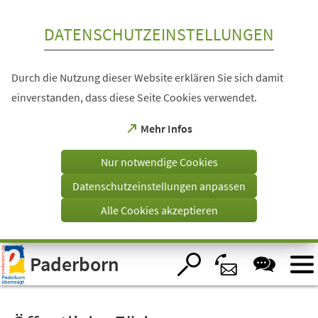
Inhalt anspringen
DATENSCHUTZEINSTELLUNGEN
Durch die Nutzung dieser Website erklären Sie sich damit
einverstanden, dass diese Seite Cookies verwendet.
(Öffnet
Mehr Infos
in
einem
Nur notwendige Cookies
neuen
Tab)
Datenschutzeinstellungen anpassen
Alle Cookies akzeptieren
Visuelle
Paderborn
Assistenzsoftware
öffnen.