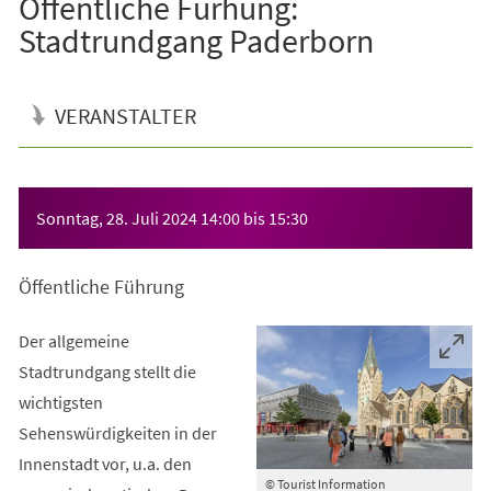
Öffentliche Fürhung:
Stadtrundgang Paderborn
VERANSTALTER
Veranstaltungsinformationen
Sonntag, 28. Juli 2024
14:00
bis
15:30
Öffentliche Führung
Der allgemeine
Stadtrundgang stellt die
wichtigsten
Sehenswürdigkeiten in der
Innenstadt vor, u.a. den
© Tourist Information