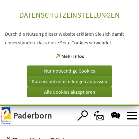
Inhalt anspringen
DATENSCHUTZEINSTELLUNGEN
Durch die Nutzung dieser Website erklären Sie sich damit
einverstanden, dass diese Seite Cookies verwendet.
(Öffnet
Mehr Infos
in
einem
Nur notwendige Cookies
neuen
Tab)
Datenschutzeinstellungen anpassen
Alle Cookies akzeptieren
Visuelle
Paderborn
Assistenzsoftware
öffnen.