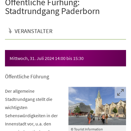
Öffentliche Fürhung:
Stadtrundgang Paderborn
VERANSTALTER
Veranstaltungsinformationen
Mittwoch, 31. Juli 2024
14:00
bis
15:30
Öffentliche Führung
Der allgemeine
Stadtrundgang stellt die
wichtigsten
Sehenswürdigkeiten in der
Innenstadt vor, u.a. den
© Tourist Information