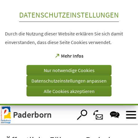
Inhalt anspringen
DATENSCHUTZEINSTELLUNGEN
Durch die Nutzung dieser Website erklären Sie sich damit
einverstanden, dass diese Seite Cookies verwendet.
(Öffnet
Mehr Infos
in
einem
Nur notwendige Cookies
neuen
Tab)
Datenschutzeinstellungen anpassen
Alle Cookies akzeptieren
Visuelle
Paderborn
Assistenzsoftware
öffnen.