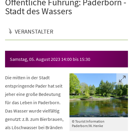
Öffentliche Führung: Paderborn -
Stadt des Wassers
VERANSTALTER
Veranstaltungsinformationen
Samstag, 05. August 2023
14:00
bis
15:30
Die mitten in der Stadt
entspringende Pader hat seit
jeher eine große Bedeutung
für das Leben in Paderborn.
Das Wasser wurde vielfältig
genutzt: z.B. zum Bierbrauen,
© Tourist Information
Paderborn/W. Henke
als Löschwasser bei Bränden