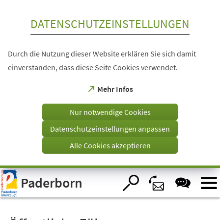
Inhalt anspringen
DATENSCHUTZEINSTELLUNGEN
Durch die Nutzung dieser Website erklären Sie sich damit
einverstanden, dass diese Seite Cookies verwendet.
(Öffnet
Mehr Infos
in
einem
Nur notwendige Cookies
neuen
Tab)
Datenschutzeinstellungen anpassen
Alle Cookies akzeptieren
Visuelle
Paderborn
Assistenzsoftware
öffnen.