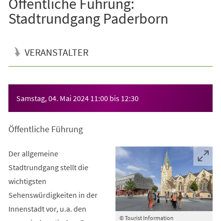
Öffentliche Führung:
Stadtrundgang Paderborn
VERANSTALTER
Veranstaltungsinformationen
Samstag, 04. Mai 2024
11:00
bis
12:30
Öffentliche Führung
Der allgemeine
Stadtrundgang stellt die
wichtigsten
Sehenswürdigkeiten in der
Innenstadt vor, u.a. den
© Tourist Information