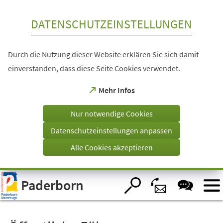
Inhalt anspringen
DATENSCHUTZEINSTELLUNGEN
Durch die Nutzung dieser Website erklären Sie sich damit
einverstanden, dass diese Seite Cookies verwendet.
(Öffnet
Mehr Infos
in
einem
Nur notwendige Cookies
neuen
Tab)
Datenschutzeinstellungen anpassen
Alle Cookies akzeptieren
Visuelle
Paderborn
Assistenzsoftware
öffnen.