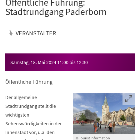
Öffentliche Führung:
Stadtrundgang Paderborn
VERANSTALTER
Veranstaltungsinformationen
Samstag, 18. Mai 2024
11:00
bis
12:30
Öffentliche Führung
Der allgemeine
Stadtrundgang stellt die
wichtigsten
Sehenswürdigkeiten in der
Innenstadt vor, u.a. den
© Tourist Information