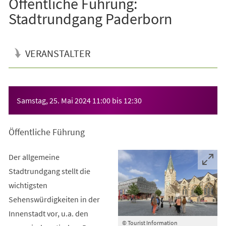
Öffentliche Führung:
Stadtrundgang Paderborn
VERANSTALTER
Veranstaltungsinformationen
Samstag, 25. Mai 2024
11:00
bis
12:30
Öffentliche Führung
Der allgemeine
Stadtrundgang stellt die
wichtigsten
Sehenswürdigkeiten in der
Innenstadt vor, u.a. den
© Tourist Information