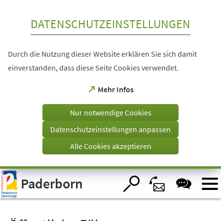
Inhalt anspringen
DATENSCHUTZEINSTELLUNGEN
Durch die Nutzung dieser Website erklären Sie sich damit
einverstanden, dass diese Seite Cookies verwendet.
(Öffnet
Mehr Infos
in
einem
Nur notwendige Cookies
neuen
Tab)
Datenschutzeinstellungen anpassen
Alle Cookies akzeptieren
Visuelle
Paderborn
Assistenzsoftware
öffnen.