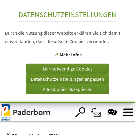
Inhalt anspringen
DATENSCHUTZEINSTELLUNGEN
Durch die Nutzung dieser Website erklären Sie sich damit
einverstanden, dass diese Seite Cookies verwendet.
(Öffnet
Mehr Infos
in
einem
Nur notwendige Cookies
neuen
Tab)
Datenschutzeinstellungen anpassen
Alle Cookies akzeptieren
Visuelle
Paderborn
Assistenzsoftware
öffnen.