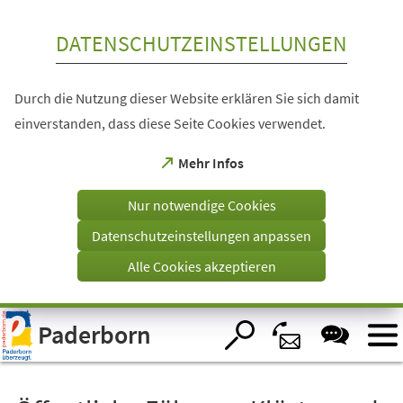
Inhalt anspringen
DATENSCHUTZEINSTELLUNGEN
Durch die Nutzung dieser Website erklären Sie sich damit
einverstanden, dass diese Seite Cookies verwendet.
(Öffnet
Mehr Infos
in
einem
Nur notwendige Cookies
neuen
Tab)
Datenschutzeinstellungen anpassen
Alle Cookies akzeptieren
Visuelle
Paderborn
Assistenzsoftware
öffnen.