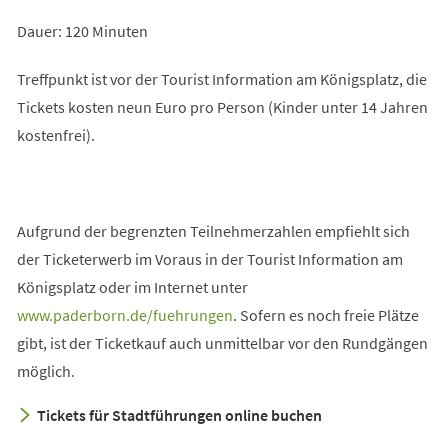
Dauer: 120 Minuten
Treffpunkt ist vor der Tourist Information am Königsplatz, die
Tickets kosten neun Euro pro Person (Kinder unter 14 Jahren
kostenfrei).
Aufgrund der begrenzten Teilnehmerzahlen empfiehlt sich
der Ticketerwerb im Voraus in der Tourist Information am
Königsplatz oder im Internet unter
(Öffnet
www.paderborn.de/fuehrungen
. Sofern es noch freie Plätze
in
gibt, ist der Ticketkauf auch unmittelbar vor den Rundgängen
einem
möglich.
neuen
Tickets für Stadtführungen online buchen
Tab)