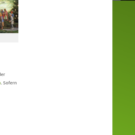
der
n
. Sofern