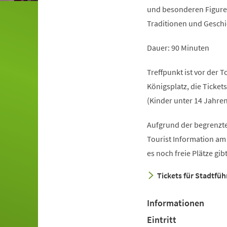
und besonderen Figure
Traditionen und Geschi
Dauer: 90 Minuten
Treffpunkt ist vor der 
Königsplatz, die Ticket
(Kinder unter 14 Jahren
Aufgrund der begrenzte
(Öffnet
Tourist Information am
in
es noch freie Plätze gi
einem
Tickets für Stadtfü
neuen
Tab)
Informationen
Eintritt