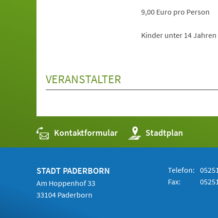
9,00 Euro pro Person
Kinder unter 14 Jahren 
VERANSTALTER
Kontaktformular
(Öffnet
Stadtplan
in
einem
neuen
Tab)
STADT PADERBORN
Telefon:
05251
Fax:
05251
Am Hoppenhof 33
33104 Paderborn