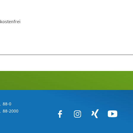
kostenfrei
 88-0
 88-2000