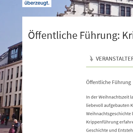
+
1
Öffentliche Führung: K
VERANSTALTE
Öffentliche Führung
Veranstaltungsinformationen
In der Weihnachtszeit l
liebevoll aufgebauten K
Weihnachtsgeschichte l
Krippenführung erfahre
Geschichte und Entste