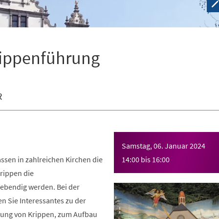
rippenführung
R
Samstag, 06. Januar 2024
assen in zahlreichen Kirchen die
14:00
bis
16:00
rippen die
ebendig werden. Bei der
n Sie Interessantes zu der
hung von Krippen, zum Aufbau