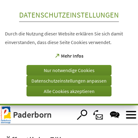
Inhalt anspringen
DATENSCHUTZEINSTELLUNGEN
Durch die Nutzung dieser Website erklären Sie sich damit
einverstanden, dass diese Seite Cookies verwendet.
(Öffnet
Mehr Infos
in
einem
Nur notwendige Cookies
neuen
Tab)
Datenschutzeinstellungen anpassen
Alle Cookies akzeptieren
Visuelle
Paderborn
Assistenzsoftware
öffnen.