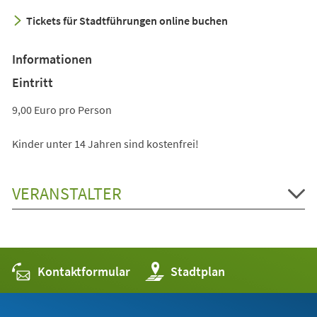
neuen
Tickets für Stadtführungen online buchen
Tab)
Informationen
Eintritt
9,00 Euro pro Person
Kinder unter 14 Jahren sind kostenfrei!
VERANSTALTER
Kontaktformular
(Öffnet
Stadtplan
in
einem
neuen