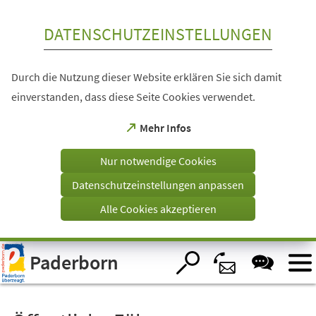
Inhalt anspringen
DATENSCHUTZEINSTELLUNGEN
Durch die Nutzung dieser Website erklären Sie sich damit
einverstanden, dass diese Seite Cookies verwendet.
(Öffnet
Mehr Infos
in
einem
Nur notwendige Cookies
neuen
Tab)
Datenschutzeinstellungen anpassen
Alle Cookies akzeptieren
Visuelle
Paderborn
Assistenzsoftware
öffnen.