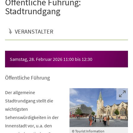
Öffentliche Führung:
Stadtrundgang
VERANSTALTER
Veranstaltungsinformationen
Samstag, 28. Februar 2026
11:00
bis
12:30
Öffentliche Führung
Der allgemeine
Stadtrundgang stellt die
wichtigsten
Sehenswürdigkeiten in der
Innenstadt vor, u.a. den
© Tourist Information