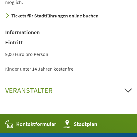
einem
möglich.
neuen
Tickets für Stadtführungen online buchen
Tab)
Informationen
Eintritt
9,00 Euro pro Person
Kinder unter 14 Jahren kostenfrei
VERANSTALTER
Kontaktformular
(Öffnet
Stadtplan
in
einem