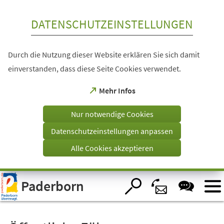
Inhalt anspringen
DATENSCHUTZEINSTELLUNGEN
Durch die Nutzung dieser Website erklären Sie sich damit
einverstanden, dass diese Seite Cookies verwendet.
(Öffnet
Mehr Infos
in
einem
Nur notwendige Cookies
neuen
Tab)
Datenschutzeinstellungen anpassen
Alle Cookies akzeptieren
Visuelle
Paderborn
Assistenzsoftware
öffnen.