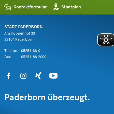
Kontaktformular
(Öffnet
Stadtplan
in
einem
neuen
Tab)
STADT PADERBORN
Am Hoppenhof 33
33104 Paderborn
Telefon:
05251 88-0
Fax:
05251 88-2000
Paderborn überzeugt.