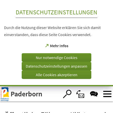
Inhalt anspringen
DATENSCHUTZEINSTELLUNGEN
Durch die Nutzung dieser Website erklären Sie sich damit
einverstanden, dass diese Seite Cookies verwendet.
(Öffnet
Mehr Infos
in
einem
Nur notwendige Cookies
neuen
Tab)
Datenschutzeinstellungen anpassen
Alle Cookies akzeptieren
Visuelle
Paderborn
Assistenzsoftware
öffnen.