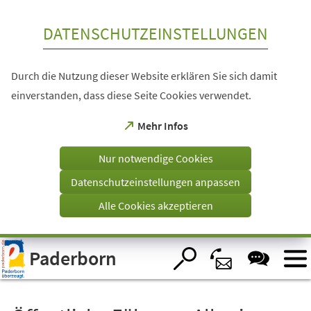
Inhalt anspringen
DATENSCHUTZEINSTELLUNGEN
Durch die Nutzung dieser Website erklären Sie sich damit
einverstanden, dass diese Seite Cookies verwendet.
(Öffnet
Mehr Infos
in
einem
Nur notwendige Cookies
neuen
Tab)
Datenschutzeinstellungen anpassen
Alle Cookies akzeptieren
Visuelle
Paderborn
Assistenzsoftware
öffnen.