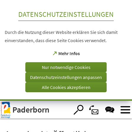
Inhalt anspringen
DATENSCHUTZEINSTELLUNGEN
Durch die Nutzung dieser Website erklären Sie sich damit
einverstanden, dass diese Seite Cookies verwendet.
(Öffnet
Mehr Infos
in
einem
Nur notwendige Cookies
neuen
Tab)
Datenschutzeinstellungen anpassen
Alle Cookies akzeptieren
Visuelle
Paderborn
Assistenzsoftware
öffnen.