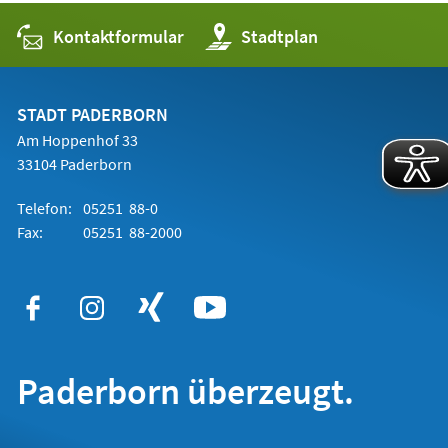
Kontaktformular
(Öffnet
Stadtplan
in
einem
neuen
Tab)
STADT PADERBORN
Am Hoppenhof 33
33104 Paderborn
Telefon:
05251 88-0
Fax:
05251 88-2000
Paderborn überzeugt.