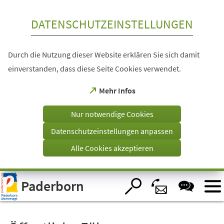
Inhalt anspringen
DATENSCHUTZEINSTELLUNGEN
Durch die Nutzung dieser Website erklären Sie sich damit
einverstanden, dass diese Seite Cookies verwendet.
(Öffnet
Mehr Infos
in
einem
Nur notwendige Cookies
neuen
Tab)
Datenschutzeinstellungen anpassen
Alle Cookies akzeptieren
Visuelle
Paderborn
Assistenzsoftware
öffnen.