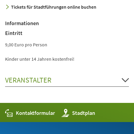
neuen
Tickets für Stadtführungen online buchen
Tab)
Informationen
Eintritt
9,00 Euro pro Person
Kinder unter 14 Jahren kostenfrei!
VERANSTALTER
Kontaktformular
(Öffnet
Stadtplan
in
einem
neuen