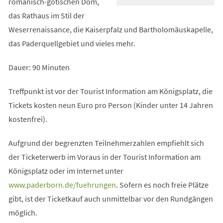
romanisch-gotischen Dom,
das Rathaus im Stil der
Weserrenaissance, die Kaiserpfalz und Bartholomäuskapelle,
das Paderquellgebiet und vieles mehr.
Dauer: 90 Minuten
Treffpunkt ist vor der Tourist Information am Königsplatz, die
Tickets kosten neun Euro pro Person (Kinder unter 14 Jahren
kostenfrei).
Aufgrund der begrenzten Teilnehmerzahlen empfiehlt sich
der Ticketerwerb im Voraus in der Tourist Information am
Königsplatz oder im Internet unter
(Öffnet
www.paderborn.de/fuehrungen
. Sofern es noch freie Plätze
in
gibt, ist der Ticketkauf auch unmittelbar vor den Rundgängen
einem
möglich.