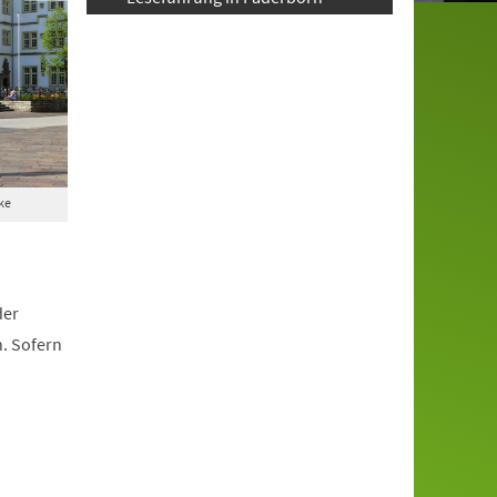
ke
der
. Sofern