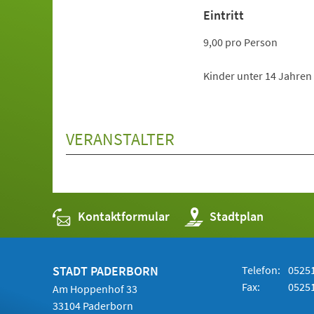
Eintritt
9,00 pro Person
Kinder unter 14 Jahren 
VERANSTALTER
Kontaktformular
(Öffnet
Stadtplan
in
einem
neuen
Tab)
STADT PADERBORN
Telefon:
05251
Fax:
05251
Am Hoppenhof 33
33104 Paderborn