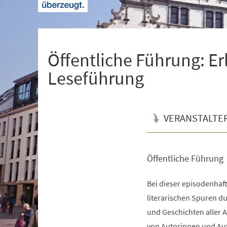
+
1
Öffentliche Führung: Er
Leseführung
VERANSTALTE
Öffentliche Führung
Veranstaltungsinformationen
Bei dieser episodenhaf
literarischen Spuren du
und Geschichten aller A
von Autorinnen und Au