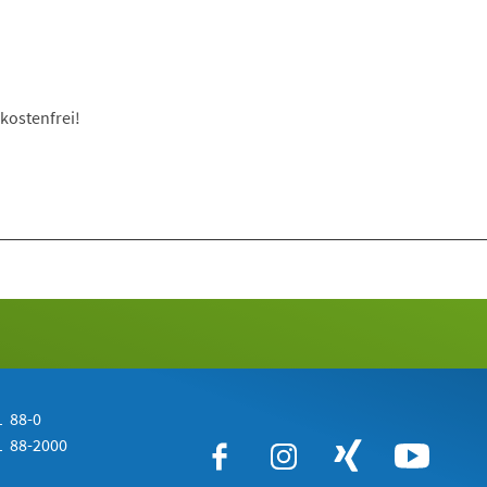
kostenfrei!
 88-0
 88-2000