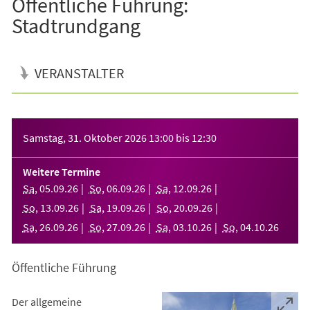
Öffentliche Führung:
Stadtrundgang
VERANSTALTER
Veranstaltungsinformationen
Samstag, 31. Oktober 2026
13:00
bis
12:30
Weitere Termine
Sa
,
05
.
09
.
26
So
,
06
.
09
.
26
Sa
,
12
.
09
.
26
So
,
13
.
09
.
26
Sa
,
19
.
09
.
26
So
,
20
.
09
.
26
Sa
,
26
.
09
.
26
So
,
27
.
09
.
26
Sa
,
03
.
10
.
26
So
,
04
.
10
.
26
Öffentliche Führung
Der allgemeine