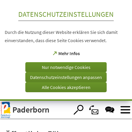
Inhalt anspringen
DATENSCHUTZEINSTELLUNGEN
Durch die Nutzung dieser Website erklären Sie sich damit
einverstanden, dass diese Seite Cookies verwendet.
(Öffnet
Mehr Infos
in
einem
Nur notwendige Cookies
neuen
Tab)
Datenschutzeinstellungen anpassen
Alle Cookies akzeptieren
Visuelle
Paderborn
Assistenzsoftware
öffnen.