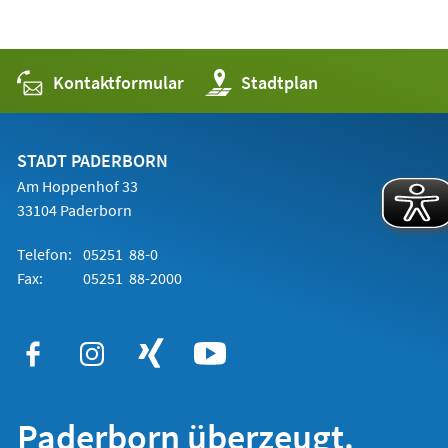
Kontaktformular
(Öffnet
Stadtplan
in
einem
neuen
Tab)
STADT PADERBORN
Am Hoppenhof 33
33104 Paderborn
Telefon:
05251 88-0
Fax:
05251 88-2000
Paderborn überzeugt.