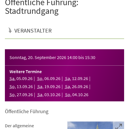
Öffentliche Führung:
Stadtrundgang
VERANSTALTER
Veranstaltungsinformationen
Sonntag, 20. September 2026
14:00
bis
15:30
Weitere Termine
Sa
,
05
.
09
.
26
So
,
06
.
09
.
26
Sa
,
12
.
09
.
26
So
,
13
.
09
.
26
Sa
,
19
.
09
.
26
Sa
,
26
.
09
.
26
So
,
27
.
09
.
26
Sa
,
03
.
10
.
26
So
,
04
.
10
.
26
Öffentliche Führung
Der allgemeine