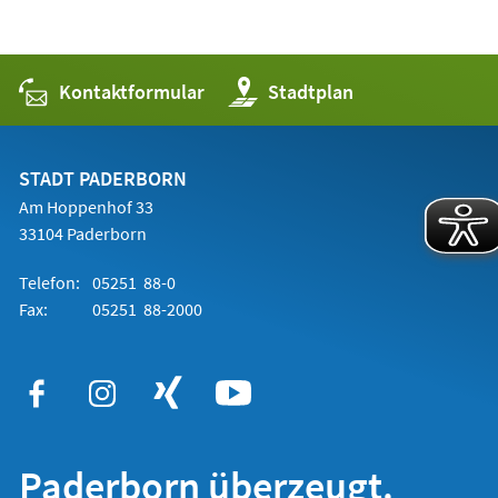
Kontaktformular
(Öffnet
Stadtplan
in
einem
neuen
Tab)
STADT PADERBORN
Am Hoppenhof 33
33104 Paderborn
Telefon:
05251 88-0
Fax:
05251 88-2000
Paderborn überzeugt.