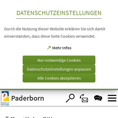
Inhalt anspringen
DATENSCHUTZEINSTELLUNGEN
Durch die Nutzung dieser Website erklären Sie sich damit
einverstanden, dass diese Seite Cookies verwendet.
(Öffnet
Mehr Infos
in
einem
Nur notwendige Cookies
neuen
Tab)
Datenschutzeinstellungen anpassen
Alle Cookies akzeptieren
Visuelle
Paderborn
Assistenzsoftware
öffnen.