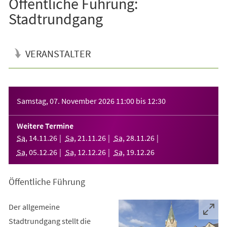
Öffentliche Führung:
Stadtrundgang
VERANSTALTER
Veranstaltungsinformationen
Samstag, 07. November 2026
11:00
bis
12:30
Weitere Termine
Sa
,
14
.
11
.
26
Sa
,
21
.
11
.
26
Sa
,
28
.
11
.
26
Sa
,
05
.
12
.
26
Sa
,
12
.
12
.
26
Sa
,
19
.
12
.
26
Öffentliche Führung
Der allgemeine
Stadtrundgang stellt die