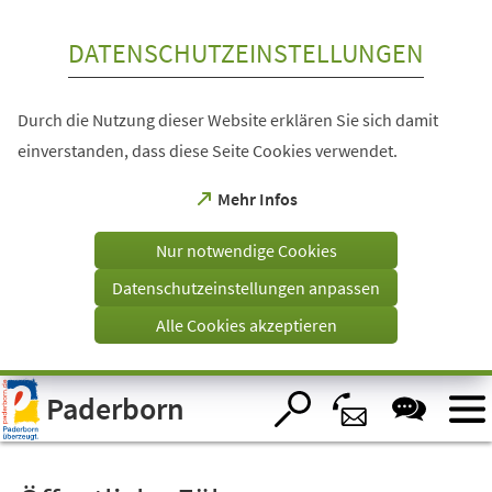
Inhalt anspringen
DATENSCHUTZEINSTELLUNGEN
Durch die Nutzung dieser Website erklären Sie sich damit
einverstanden, dass diese Seite Cookies verwendet.
(Öffnet
Mehr Infos
in
einem
Nur notwendige Cookies
neuen
Tab)
Datenschutzeinstellungen anpassen
Alle Cookies akzeptieren
Visuelle
Paderborn
Assistenzsoftware
öffnen.