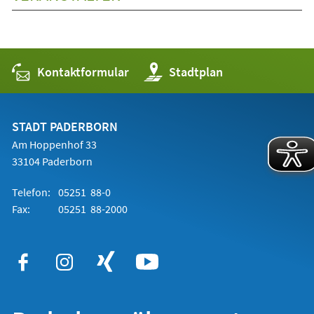
Kontaktformular
(Öffnet
Stadtplan
in
einem
neuen
Tab)
STADT PADERBORN
Am Hoppenhof 33
33104 Paderborn
Telefon:
05251 88-0
Fax:
05251 88-2000