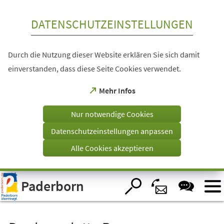
Inhalt anspringen
DATENSCHUTZEINSTELLUNGEN
Durch die Nutzung dieser Website erklären Sie sich damit
einverstanden, dass diese Seite Cookies verwendet.
(Öffnet
Mehr Infos
in
einem
Nur notwendige Cookies
neuen
Tab)
Datenschutzeinstellungen anpassen
Alle Cookies akzeptieren
Visuelle
Paderborn
Assistenzsoftware
öffnen.