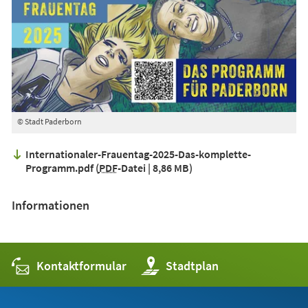
© Stadt Paderborn
Internationaler-Frauentag-2025-Das-komplette-
Programm.pdf
PDF
-Datei
8,86 MB
Informationen
Kontaktformular
(Öffnet
Stadtplan
in
einem
neuen