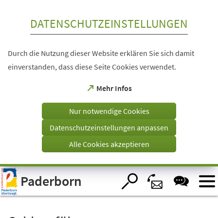
Inhalt anspringen
DATENSCHUTZEINSTELLUNGEN
Durch die Nutzung dieser Website erklären Sie sich damit
einverstanden, dass diese Seite Cookies verwendet.
(Öffnet
Mehr Infos
in
einem
Nur notwendige Cookies
neuen
Tab)
Datenschutzeinstellungen anpassen
Alle Cookies akzeptieren
Visuelle
Paderborn
Assistenzsoftware
öffnen.