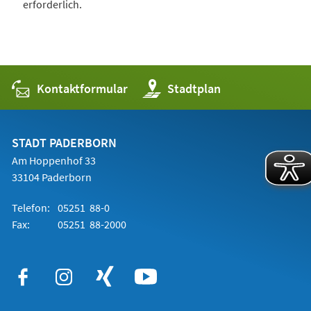
erforderlich.
Kontaktformular
(Öffnet
Stadtplan
in
einem
neuen
Tab)
STADT PADERBORN
Am Hoppenhof 33
33104 Paderborn
Telefon:
05251 88-0
Fax:
05251 88-2000