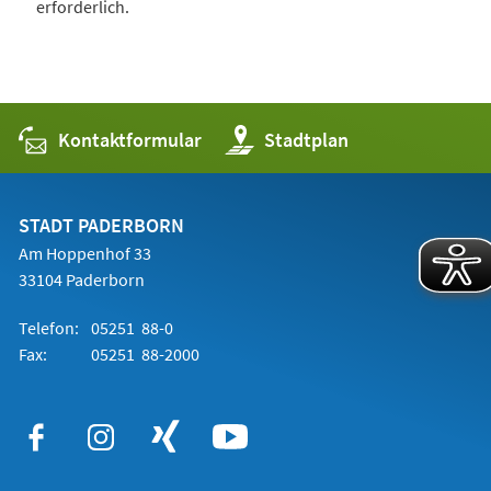
erforderlich.
Kontaktformular
(Öffnet
Stadtplan
in
einem
neuen
Tab)
STADT PADERBORN
Am Hoppenhof 33
33104 Paderborn
Telefon:
05251 88-0
Fax:
05251 88-2000