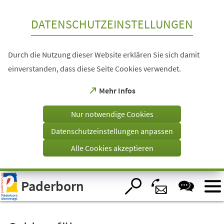
Inhalt anspringen
DATENSCHUTZEINSTELLUNGEN
Durch die Nutzung dieser Website erklären Sie sich damit
einverstanden, dass diese Seite Cookies verwendet.
(Öffnet
Mehr Infos
in
einem
Nur notwendige Cookies
neuen
Tab)
Datenschutzeinstellungen anpassen
Alle Cookies akzeptieren
Visuelle
Paderborn
Assistenzsoftware
öffnen.