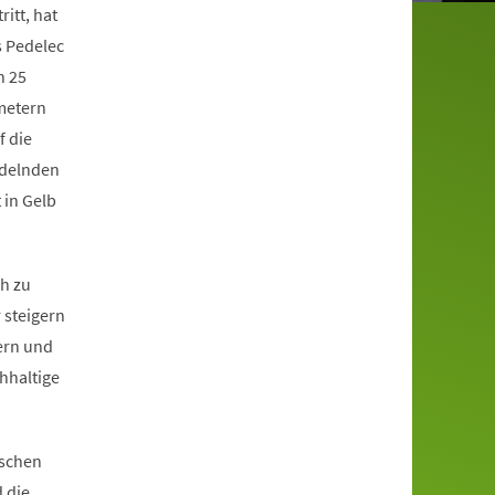
ritt, hat
s Pedelec
n 25
metern
f die
adelnden
 in Gelb
ch zu
 steigern
ern und
hhaltige
nschen
 die