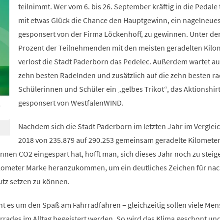
teilnimmt. Wer vom 6. bis 26. September kräftig in die Pedale t
mit etwas Glück die Chance den Hauptgewinn, ein nagelneue
gesponsert von der Firma Löckenhoff, zu gewinnen. Unter de
Prozent der Teilnehmenden mit den meisten geradelten Kilo
verlost die Stadt Paderborn das Pedelec. Außerdem wartet au
zehn besten Radelnden und zusätzlich auf die zehn besten r
Schülerinnen und Schüler ein „gelbes Trikot“, das Aktionshirt
gesponsert von WestfalenWIND.
Nachdem sich die Stadt Paderborn im letzten Jahr im Verglei
2018 von 235.879 auf 290.253 gemeinsam geradelte Kilometer
nen CO2 eingespart hat, hofft man, sich dieses Jahr noch zu steig
ilometer Marke heranzukommen, um ein deutliches Zeichen für nac
utz setzen zu können.
es um den Spaß am Fahrradfahren – gleichzeitig sollen viele Me
rrades im Alltag begeistert werden. So wird das Klima geschont und