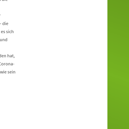
r
– die
 es sich
 und
den hat,
Corona-
wie sein