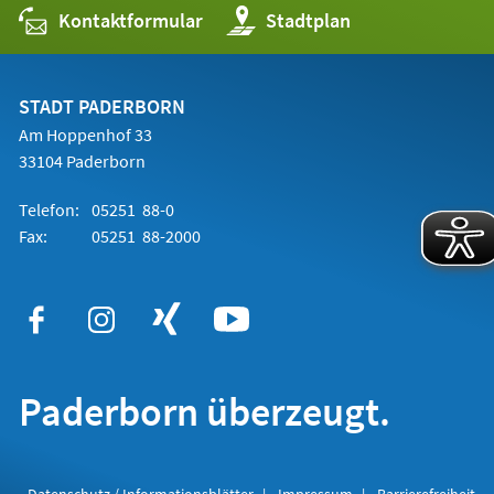
Kontaktformular
(Öffnet
Stadtplan
in
einem
neuen
Tab)
STADT PADERBORN
Am Hoppenhof 33
33104 Paderborn
Telefon:
05251 88-0
Fax:
05251 88-2000
Paderborn überzeugt.
Datenschutz / Informationsblätter
Impressum
Barrierefreiheit