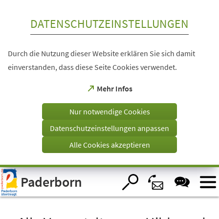
Inhalt anspringen
DATENSCHUTZEINSTELLUNGEN
Durch die Nutzung dieser Website erklären Sie sich damit
einverstanden, dass diese Seite Cookies verwendet.
(Öffnet
Mehr Infos
in
einem
Nur notwendige Cookies
neuen
Tab)
Datenschutzeinstellungen anpassen
Alle Cookies akzeptieren
Visuelle
Paderborn
Assistenzsoftware
öffnen.