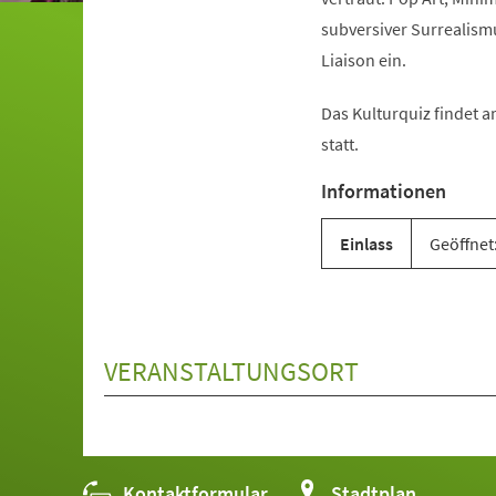
subversiver Surrealism
Liaison ein.
Das Kulturquiz findet a
statt.
Informationen
Einlass
Geöffnet:
VERANSTALTUNGSORT
Kontaktformular
(Öffnet
Stadtplan