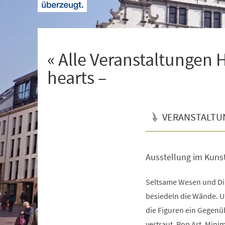
+
1
« Alle Veranstaltungen 
hearts –
VERANSTALTU
Ausstellung im Kuns
Veranstaltungsinformationen
Seltsame Wesen und Di
besiedeln die Wände. U
die Figuren ein Gegenü
vertraut. Pop Art, Mini