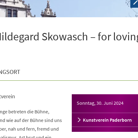
Hildegard Skowasch – for lovin
NGSORT
tverein
Sonntag, 30. Juni 2024
nge betreten die Bühne,
Kunstverein Paderborn
nd wie auf der Bühne sind uns
ber, nah und fern, fremd und
malismus, Art brut und ein