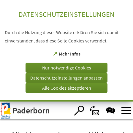
Inhalt anspringen
DATENSCHUTZEINSTELLUNGEN
Durch die Nutzung dieser Website erklären Sie sich damit
einverstanden, dass diese Seite Cookies verwendet.
(Öffnet
Mehr Infos
in
einem
Nur notwendige Cookies
neuen
Tab)
Datenschutzeinstellungen anpassen
Alle Cookies akzeptieren
Visuelle
Paderborn
Assistenzsoftware
öffnen.