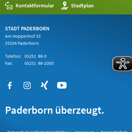
Kontaktformular
(Öffnet
Stadtplan
in
einem
neuen
Tab)
STADT PADERBORN
Am Hoppenhof 33
33104 Paderborn
Telefon:
05251 88-0
Fax:
05251 88-2000
Paderborn überzeugt.
Datenschutz / Informationsblätter
Impressum
Barrierefreiheit