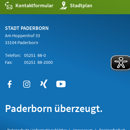
Kontaktformular
(Öffnet
Stadtplan
in
einem
neuen
Tab)
STADT PADERBORN
Am Hoppenhof 33
33104 Paderborn
Telefon:
05251 88-0
Fax:
05251 88-2000
Paderborn überzeugt.
Datenschutz / Informationsblätter
Impressum
Barrierefreiheit