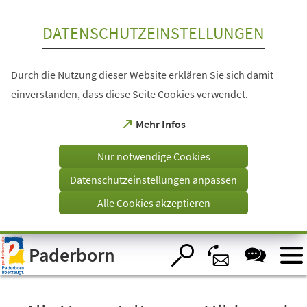
Inhalt anspringen
DATENSCHUTZEINSTELLUNGEN
Durch die Nutzung dieser Website erklären Sie sich damit
einverstanden, dass diese Seite Cookies verwendet.
(Öffnet
Mehr Infos
in
einem
Nur notwendige Cookies
neuen
Tab)
Datenschutzeinstellungen anpassen
Alle Cookies akzeptieren
Visuelle
Paderborn
Assistenzsoftware
öffnen.