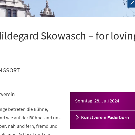
Hildegard Skowasch – for lovin
NGSORT
tverein
Sonntag, 28. Juli 2024
nge betreten die Bühne,
Kunstverein Paderborn
nd wie auf der Bühne sind uns
ber, nah und fern, fremd und
malismus, Art brut und ein