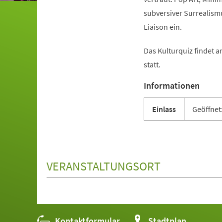
subversiver Surrealism
Liaison ein.
Das Kulturquiz findet a
statt.
Informationen
Einlass
Geöffnet:
VERANSTALTUNGSORT
Kontaktformular
(Öffnet
Stadtplan