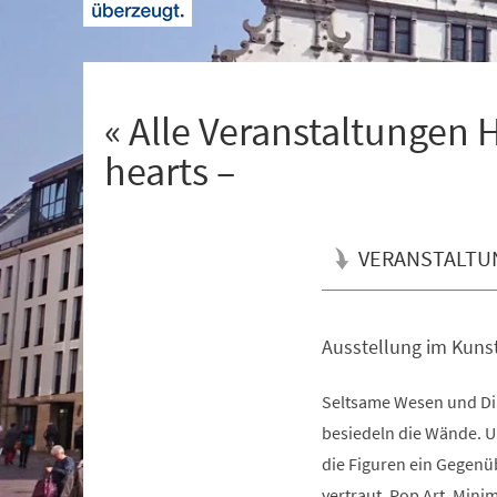
+
1
« Alle Veranstaltungen 
hearts –
VERANSTALTU
Ausstellung im Kuns
Veranstaltungsinformationen
Seltsame Wesen und Di
besiedeln die Wände. U
die Figuren ein Gegenü
vertraut. Pop Art, Mini