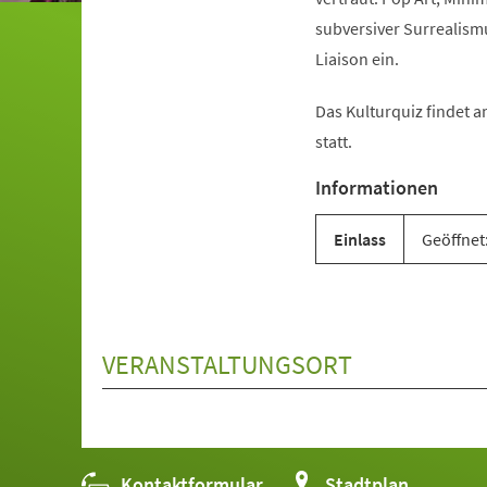
subversiver Surrealism
Liaison ein.
Das Kulturquiz findet a
statt.
Informationen
Einlass
Geöffnet:
VERANSTALTUNGSORT
Kontaktformular
(Öffnet
Stadtplan