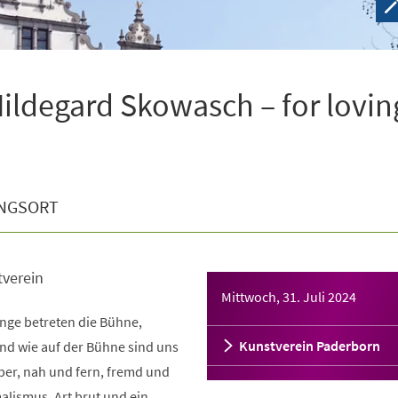
Hildegard Skowasch – for lovin
NGSORT
tverein
Mittwoch, 31. Juli 2024
nge betreten die Bühne,
Kunstverein Paderborn
nd wie auf der Bühne sind uns
ber, nah und fern, fremd und
malismus, Art brut und ein