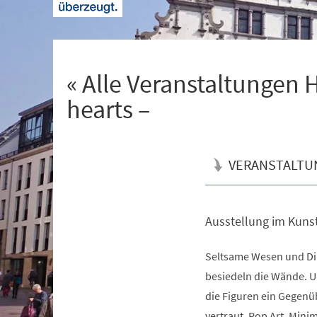
+
1
« Alle Veranstaltungen 
hearts –
VERANSTALTU
Ausstellung im Kuns
Veranstaltungsinformationen
Seltsame Wesen und Di
besiedeln die Wände. U
die Figuren ein Gegenü
vertraut. Pop Art, Mini