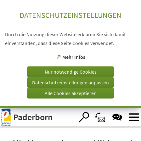
Inhalt anspringen
DATENSCHUTZEINSTELLUNGEN
Durch die Nutzung dieser Website erklären Sie sich damit
einverstanden, dass diese Seite Cookies verwendet.
(Öffnet
Mehr Infos
in
einem
Nur notwendige Cookies
neuen
Tab)
Datenschutzeinstellungen anpassen
Alle Cookies akzeptieren
Visuelle
Paderborn
Assistenzsoftware
öffnen.