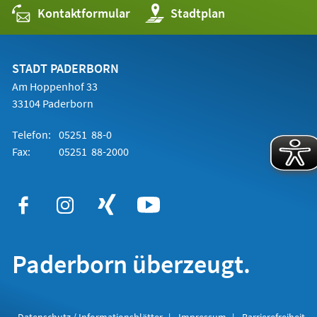
Kontaktformular
(Öffnet
Stadtplan
in
einem
neuen
Tab)
STADT PADERBORN
Am Hoppenhof 33
33104 Paderborn
Telefon:
05251 88-0
Fax:
05251 88-2000
Paderborn überzeugt.
Datenschutz / Informationsblätter
Impressum
Barrierefreiheit