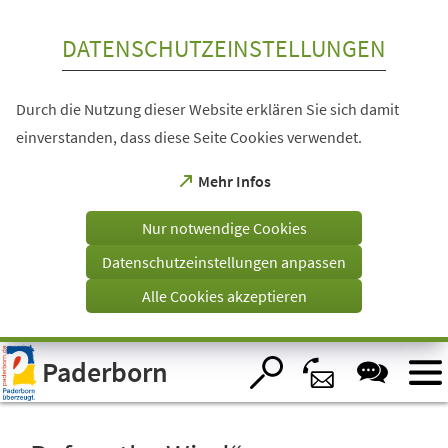
Inhalt anspringen
DATENSCHUTZEINSTELLUNGEN
Durch die Nutzung dieser Website erklären Sie sich damit
einverstanden, dass diese Seite Cookies verwendet.
(Öffnet
Mehr Infos
in
einem
Nur notwendige Cookies
neuen
Tab)
Datenschutzeinstellungen anpassen
Alle Cookies akzeptieren
Visuelle
Paderborn
Assistenzsoftware
öffnen.