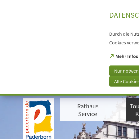
Inhalt anspringen
DATENSC
Durch die Nutz
Cookies verwe
(Öffnet
Mehr Infos
in
einem
Nur notwen
neuen
Tab)
Alle Cookie
Visuelle
Assistenzsoftware
Rathaus
Tou
öffnen.
Mit
Service
K
der
Tastatur
erreichbar
über
ALT