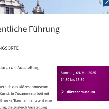
entliche Führung
NGSORTE
durch die Ausstellung
Sonntag, 04. Mai 2025
14:30
bis
15:30
fnet sich das Diözesanmuseum
Diözesanmuseum
e Kunst. In Zusammenarbeit mit
Brieske/Baumann entsteht eine
rung, die zugleich Ausstellung