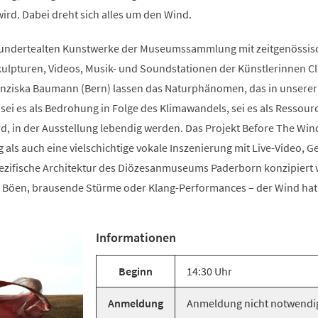
ird. Dabei dreht sich alles um den Wind.
hundertealten Kunstwerke der Museumssammlung mit zeitgenössis
kulpturen, Videos, Musik- und Soundstationen der Künstlerinnen C
ranziska Baumann (Bern) lassen das Naturphänomen, das in unserer
 sei es als Bedrohung in Folge des Klimawandels, sei es als Ressour
, in der Ausstellung lebendig werden. Das Projekt Before The Wind
 als auch eine vielschichtige vokale Inszenierung mit Live-Video, G
spezifische Architektur des Diözesanmuseums Paderborn konzipiert 
le Böen, brausende Stürme oder Klang-Performances – der Wind hat 
Informationen
Beginn
14:30 Uhr
Anmeldung
Anmeldung nicht notwendi