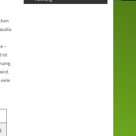
chen
laudia
ce –
 ist
esang
wird.
viele
g