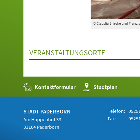
© Claudia Brieske und Franz
VERANSTALTUNGSORTE
Kontaktformular
(Öffnet
Stadtplan
in
einem
neuen
Tab)
STADT PADERBORN
Telefon:
05251
Fax:
05251
Am Hoppenhof 33
33104 Paderborn