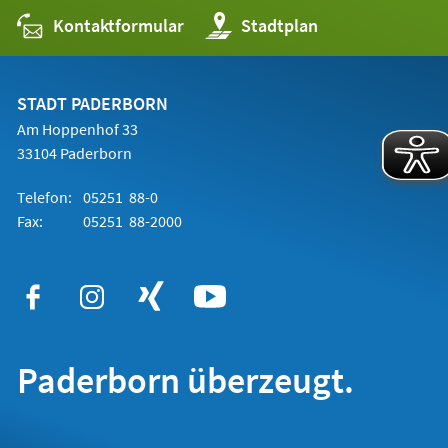
Kontaktformular
(Öffnet
Stadtplan
in
einem
neuen
Tab)
STADT PADERBORN
Am Hoppenhof 33
33104 Paderborn
Telefon:
05251 88-0
Fax:
05251 88-2000
Paderborn überzeugt.