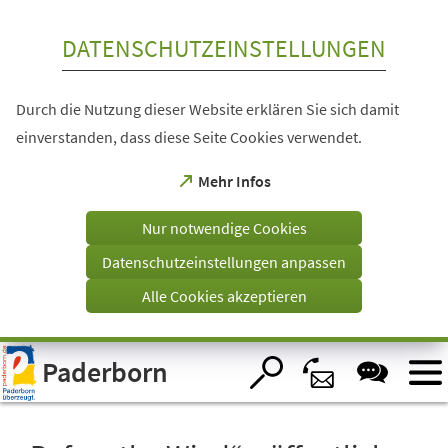
Inhalt anspringen
DATENSCHUTZEINSTELLUNGEN
Durch die Nutzung dieser Website erklären Sie sich damit
einverstanden, dass diese Seite Cookies verwendet.
(Öffnet
Mehr Infos
in
einem
Nur notwendige Cookies
neuen
Tab)
Datenschutzeinstellungen anpassen
Alle Cookies akzeptieren
Visuelle
Paderborn
Assistenzsoftware
öffnen.