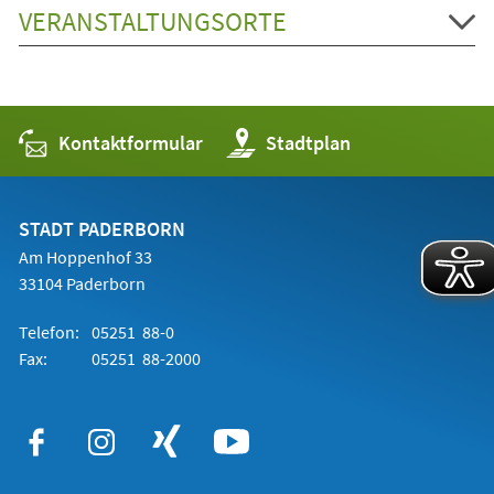
VERANSTALTUNGSORTE
Kontaktformular
(Öffnet
Stadtplan
in
einem
neuen
Tab)
STADT PADERBORN
Am Hoppenhof 33
33104 Paderborn
Telefon:
05251 88-0
Fax:
05251 88-2000