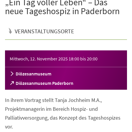
„Ein Tag voller Leben“ – Das
neue Tageshospiz in Paderborn
VERANSTALTUNGSORTE
Veranstaltungsinformationen
Mittwoch, 12. November 2025
18:00
bis
20:00
Diözesanmuseum
(Öffnet
Diözesanmuseum Paderborn
in
einem
In ihrem Vortrag stellt Tanja Jochheim M.A.,
neuen
Tab)
Projektmanagerin im Bereich Hospiz- und
Palliativversorgung, das Konzept des Tageshospizes
vor.