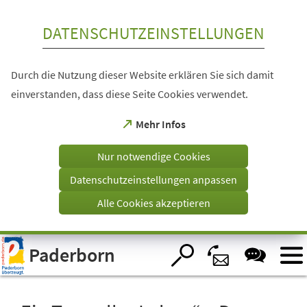
Inhalt anspringen
DATENSCHUTZEINSTELLUNGEN
Durch die Nutzung dieser Website erklären Sie sich damit
einverstanden, dass diese Seite Cookies verwendet.
(Öffnet
Mehr Infos
in
einem
Nur notwendige Cookies
neuen
Tab)
Datenschutzeinstellungen anpassen
Alle Cookies akzeptieren
Visuelle
Paderborn
Assistenzsoftware
öffnen.