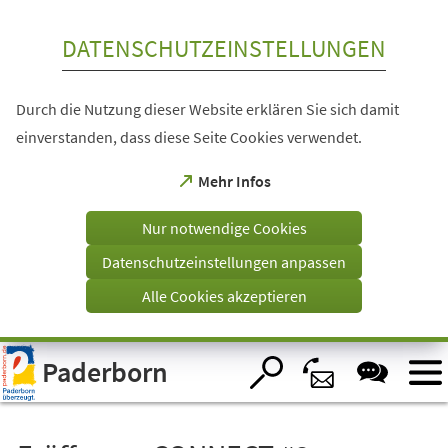
Inhalt anspringen
DATENSCHUTZEINSTELLUNGEN
Durch die Nutzung dieser Website erklären Sie sich damit
einverstanden, dass diese Seite Cookies verwendet.
(Öffnet
Mehr Infos
in
einem
Nur notwendige Cookies
neuen
Tab)
Datenschutzeinstellungen anpassen
Alle Cookies akzeptieren
Visuelle
Paderborn
Assistenzsoftware
öffnen.