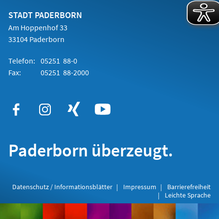
neuen
Tab)
STADT PADERBORN
Am Hoppenhof 33
33104 Paderborn
Telefon:
05251 88-0
Fax:
05251 88-2000
Paderborn überzeugt.
Datenschutz / Informationsblätter
Impressum
Barrierefreiheit
Leichte Sprache