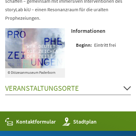
schaffen – gemeinsam mit immersiven Interventionen des
storyLab kiU – einen Resonanzraum für die uralten
Prophezeiungen.
Informationen
Eintritt frei
© Diözesanmuseum Paderborn
VERANSTALTUNGSORTE
Kontaktformular
(Öffnet
Stadtplan
in
einem