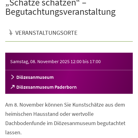
„Schätze schätzen“ –
Begutachtungsveranstaltung
VERANSTALTUNGSORTE
Veranstaltungsinformationen
Samstag, 08. November 2025
12:00
bis
17:00
Diözesanmuseum
(Öffnet
Diözesanmuseum Paderborn
in
einem
Am 8. November können Sie Kunstschätze aus dem
neuen
Tab)
heimischen Hausstand oder wertvolle
Dachbodenfunde im Diözesanmuseum begutachtet
lassen.