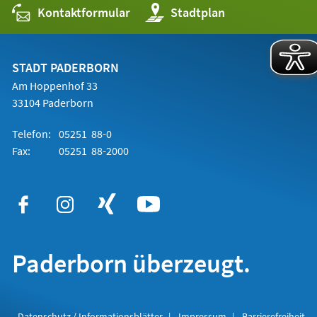
Kontaktformular
(Öffnet
Stadtplan
in
einem
neuen
Tab)
STADT PADERBORN
Am Hoppenhof 33
33104 Paderborn
Telefon:
05251 88-0
Fax:
05251 88-2000
Paderborn überzeugt.
Datenschutz / Informationsblätter
Impressum
Barrierefreiheit