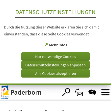
Inhalt anspringen
DATENSCHUTZEINSTELLUNGEN
Durch die Nutzung dieser Website erklären Sie sich damit
einverstanden, dass diese Seite Cookies verwendet.
(Öffnet
Mehr Infos
in
einem
Nur notwendige Cookies
neuen
Tab)
Datenschutzeinstellungen anpassen
Alle Cookies akzeptieren
Visuelle
Paderborn
Assistenzsoftware
öffnen.