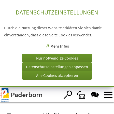
Inhalt anspringen
DATENSCHUTZEINSTELLUNGEN
Durch die Nutzung dieser Website erklären Sie sich damit
einverstanden, dass diese Seite Cookies verwendet.
(Öffnet
Mehr Infos
in
einem
Nur notwendige Cookies
neuen
Tab)
Datenschutzeinstellungen anpassen
Alle Cookies akzeptieren
Visuelle
Paderborn
Assistenzsoftware
öffnen.