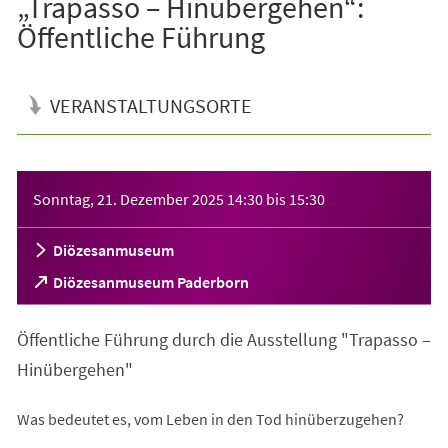
„Trapasso – Hinübergehen“:
Öffentliche Führung
VERANSTALTUNGSORTE
Veranstaltungsinformationen
Sonntag, 21. Dezember 2025
14:30
bis
15:30
Diözesanmuseum
(Öffnet
Diözesanmuseum Paderborn
in
einem
Öffentliche Führung durch die Ausstellung "Trapasso –
neuen
Tab)
Hinübergehen"
Was bedeutet es, vom Leben in den Tod hinüberzugehen?